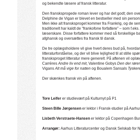
og bekendte læsere af fransk litteratur.
Den fransksprogede roman lever og har det godt; den ove
Delphine de Vigan er blevet en bestseller med sin personl
Men ikke alt fransksproget kommer fra Frankrig, og de sene
traditionelt har kaldt de ”frankofone forfattere” – som f.
læserskare. Disse forfattere kommer med så forskellige 
afghansk og oversættes fra fransk til dansk.
De tre oplægsholdere vil give hvert deres bud på, hvorda
litteraturforståelse, og der vil blive lejlighed til at still
fransksproget litteratur mere generelt. På aftenen vil o
Carrères
Andre liv end mit
, Valentine Gobys
Den der røre
Vigans
Alt må vige for natten
og Boualem Sansals
Tysker
Der skænkes fransk vin på aftenen.
Tore Leifer
er studievært på Kulturnyt på P1
Steen Bille Jørgensen
er lektor i Fransk-studier på Aarhu
Lisbeth Verstraete-Hansen
er lektor på Copenhagen Bu
Arrangør:
Aarhus Litteraturcenter og Dansk Selskab for N