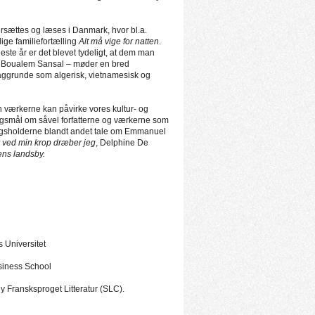
rsættes og læses i Danmark, hvor bl.a.
ige familiefortælling
Alt må vige for natten
.
ste år er det blevet tydeligt, at dem man
eks. Boualem Sansal – møder en bred
baggrunde som algerisk, vietnamesisk og
n værkerne kan påvirke vores kultur- og
e spørgsmål om såvel forfatterne og værkerne som
plægsholderne blandt andet tale om Emmanuel
r ved min krop dræber jeg
, Delphine De
ens landsby.
s Universitet
siness School
y Fransksproget Litteratur (SLC).