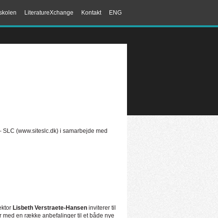
skolen
LiteratureXchange
Kontakt
ENG
 – SLC (www.siteslc.dk) i samarbejde med
ektor
Lisbeth Verstraete-Hansen
inviterer til
 med en række anbefalinger til et både nye