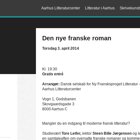
Aarhus Litteraturcenter
Litteratur i Aarhus
Skrivekunst
Den nye franske roman
Torsdag 3. april 2014
Kl. 19:30
Gratis entré
Arrangør:
Dansk selskab for Ny Fransksproget Litteratur
Aarhus Litteraturcenter
Vogn 1, Godsbanen
Skovgaardsgade 3
8000 Aarhus C
Mangler du en indgang til moderne fransk litteratur?
Studievært
Tore Leifer,
lektor
Steen Bille Jørgensen
og l
en samtaleaften om oversatte franske romaner og kommer