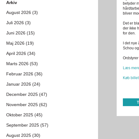
Arkiv
betyder m
hårdtarbe
August 2026 (3)
bliver mo
Juli 2026 (3)
Det er bl
der ikke 
Juni 2026 (15)
for den.
Maj 2026 (19)
I det nye
Schou og
April 2026 (34)
Ordstyrer
Marts 2026 (53)
Læs mere
Februar 2026 (36)
Køb billet
Januar 2026 (24)
December 2025 (47)
November 2025 (62)
Oktober 2025 (45)
September 2025 (57)
August 2025 (30)