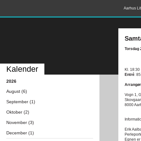
Aarhus Lit
Samt
Torsdag 
Kalender
Kl. 18:30
Entré
: 8
2026
Arrangør
August (6)
Vogn 1, 
Skovgaar
September (1)
8000 Aar
Oktober (2)
Informatio
November (3)
Erik Aalb
December (1)
Perleport
Egnen er 