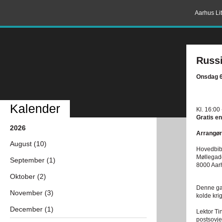
Aarhus Lit
Russ
Onsdag 6
Kalender
Kl. 16:00
Gratis en
2026
Arrangør
August (10)
Hovedbibl
Møllegad
September (1)
8000 Aar
Oktober (2)
Denne gan
November (3)
kolde krig
December (1)
Lektor Ti
postsovje