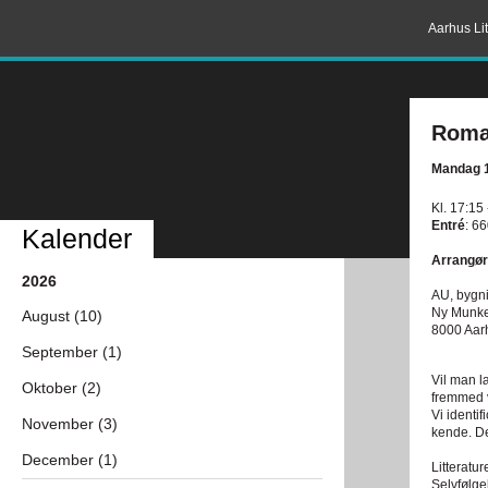
Aarhus Lit
Roman
Mandag 1
Kl. 17:15
Entré
: 66
Kalender
Arrangør
2026
AU, bygn
Ny Munk
August (10)
8000 Aar
September (1)
Vil man læ
Oktober (2)
fremmed v
Vi identi
November (3)
kende. De
December (1)
Litteratu
Selvfølge