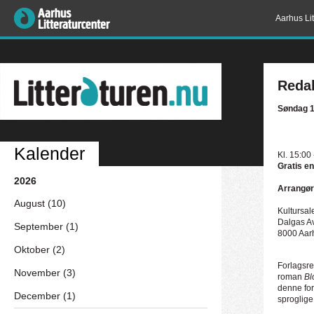
Aarhus Lit
Redak
Søndag 1
Kalender
Kl. 15:00
Gratis en
2026
Arrangør
August (10)
Kultursa
Dalgas A
September (1)
8000 Aar
Oktober (2)
Forlagsre
November (3)
roman
Bl
denne for
December (1)
sproglige