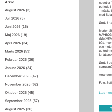
Arkiv
noget er 
periode i
August 2026 (3)
– måske 
med Solar
Juli 2026 (3)
Ørntoft h
Juni 2026 (15)
Morten St
Maj 2026 (19)
HAVBOGE
GENNEM 
April 2026 (34)
båd, hvo
otte mete
udfordrin
Marts 2026 (53)
forfatter
Februar 2026 (36)
Ørntoft og
spørgsmål
Januar 2026 (24)
Arrangem
December 2025 (47)
Foto: Sof
November 2025 (62)
Oktober 2025 (45)
Læs mere
September 2025 (57)
August 2025 (30)