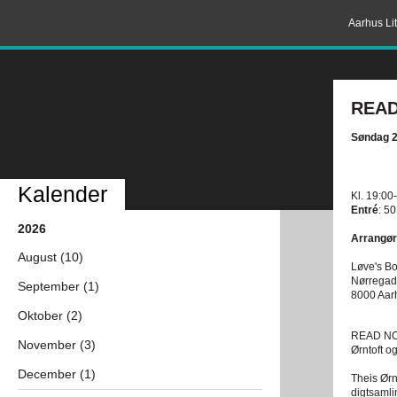
Aarhus Lit
READ
Søndag 2
Kalender
Kl. 19:00
Entré
: 50
2026
Arrangør
August (10)
Løve's Bo
Nørregad
September (1)
8000 Aar
Oktober (2)
READ NOR
November (3)
Ørntoft o
December (1)
Theis Ørn
digtsaml