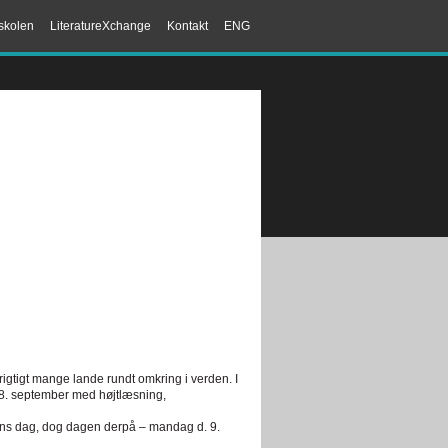
skolen
LiteratureXchange
Kontakt
ENG
rigtigt mange lande rundt omkring i verden. I
8. september med højtlæsning,
gens dag, dog dagen derpå – mandag d. 9.