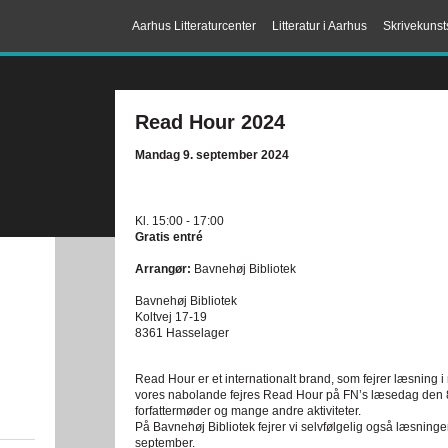
Aarhus Litteraturcenter
Litteratur i Aarhus
Skrivekunst
Read Hour 2024
Mandag 9. september 2024
Kl. 15:00 - 17:00
Gratis entré
Arrangør:
Bavnehøj Bibliotek
Bavnehøj Bibliotek
Koltvej 17-19
8361 Hasselager
Read Hour er et internationalt brand, som fejrer læsning i 
vores nabolande fejres Read Hour på FN’s læsedag den 
forfattermøder og mange andre aktiviteter.
På Bavnehøj Bibliotek fejrer vi selvfølgelig også læsnin
september.