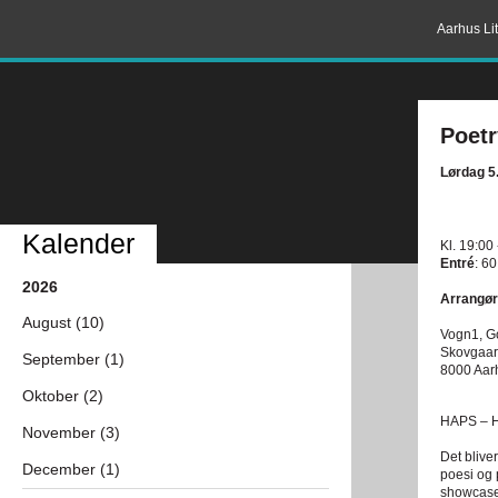
Aarhus Lit
Poetr
Lørdag 5
Kalender
Kl. 19:00
Entré
: 60
2026
Arrangør
August (10)
Vogn1, 
Skovgaar
September (1)
8000 Aar
Oktober (2)
HAPS – He
November (3)
Det blive
December (1)
poesi og 
showcase