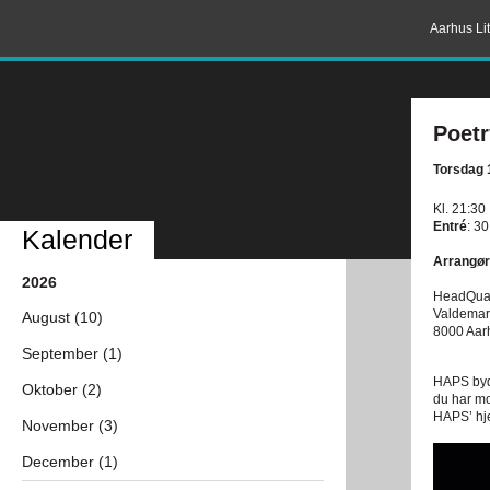
Aarhus Lit
Poet
Torsdag 
Kl. 21:30
Entré
: 30
Kalender
Arrangør
2026
HeadQuar
Valdemar
August (10)
8000 Aar
September (1)
HAPS byd
Oktober (2)
du har mo
HAPS’ hj
November (3)
December (1)