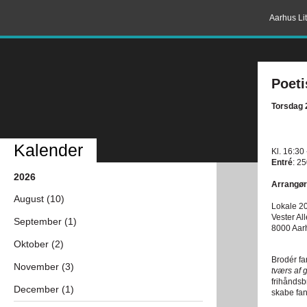
Aarhus Lit
Poeti
Torsdag 2
Kalender
Kl. 16:30
Entré
: 25
2026
Arrangør
August (10)
Lokale 2
Vester Al
September (1)
8000 Aar
Oktober (2)
Brodér fa
November (3)
tværs af 
frihåndsbr
December (1)
skabe fant