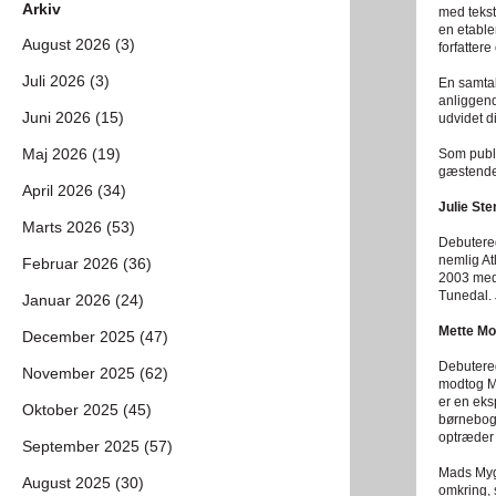
Arkiv
med tekst
en etabler
August 2026 (3)
forfatter
Juli 2026 (3)
En samtal
anliggend
Juni 2026 (15)
udvidet d
Maj 2026 (19)
Som publi
gæstende
April 2026 (34)
Julie St
Marts 2026 (53)
Debutered
nemlig At
Februar 2026 (36)
2003 medl
Tunedal. 
Januar 2026 (24)
Mette Mo
December 2025 (47)
Debutered
November 2025 (62)
modtog Mo
er en eks
Oktober 2025 (45)
børnebogs
optræder 
September 2025 (57)
Mads Mygi
August 2025 (30)
omkring, 