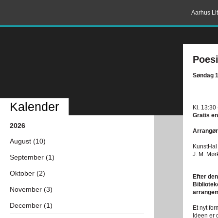
Aarhus Lit
Poesi
Søndag 1
Kalender
Kl. 13:30
Gratis en
2026
Arrangør
August (10)
KunstHal
J. M. Mø
September (1)
Oktober (2)
Efter de
Bibliote
November (3)
arrangem
December (1)
Et nyt for
Ideen er d