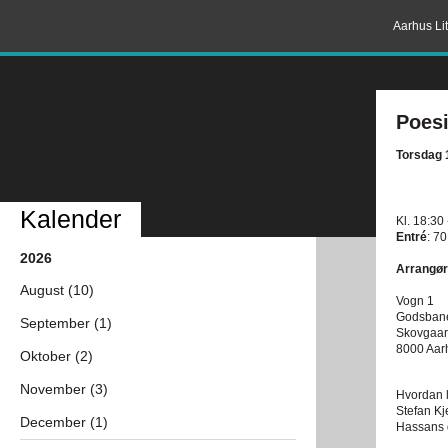
Aarhus Lit
Poesi
Torsdag 
Kalender
Kl. 18:30
Entré
: 70
2026
Arrangør
August (10)
Vogn 1
Godsban
September (1)
Skovgaar
8000 Aar
Oktober (2)
November (3)
Hvordan l
Stefan Kj
December (1)
Hassans 