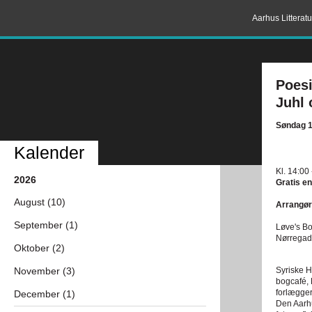
Aarhus Litterat
Poesi
Juhl 
Søndag 11
Kalender
Kl. 14:00
2026
Gratis en
August (10)
Arrangør
September (1)
Løve's Bo
Nørregad
Oktober (2)
November (3)
Syriske 
bogcafé, 
forlægger
December (1)
Den Aarhu