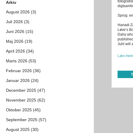
fotografi
Arkiv
digtsaml
August 2026 (3)
Sprog: en
Juli 2026 (3)
Hanadi Za
Løve’s Bo
Juni 2026 (15)
Dahy who 
published
Maj 2026 (19)
Juhl will
April 2026 (34)
Læs mere
Marts 2026 (53)
Februar 2026 (36)
Januar 2026 (24)
December 2025 (47)
November 2025 (62)
Oktober 2025 (45)
September 2025 (57)
August 2025 (30)