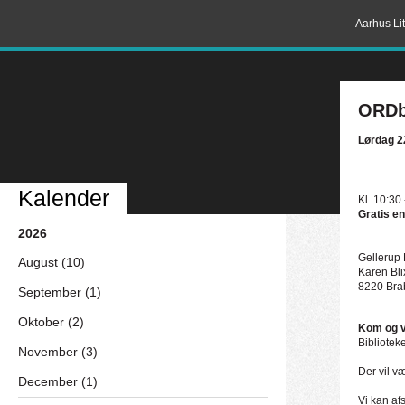
Aarhus Lit
ORDba
Lørdag 22
Kalender
Kl. 10:30 
Gratis en
2026
Gellerup 
August (10)
Karen Bl
8220 Bra
September (1)
Oktober (2)
Kom og væ
Bibliotek
November (3)
Der vil v
December (1)
Vi kan afs