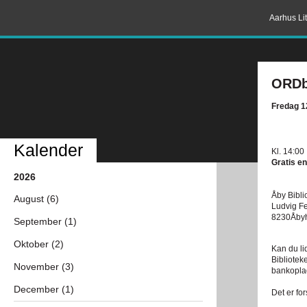
Aarhus Lit
ORDb
Fredag 1
Kalender
Kl. 14:00
Gratis en
2026
Åby Bibli
August (6)
Ludvig Fe
8230Åby
September (1)
Oktober (2)
Kan du li
Bibliotek
November (3)
bankopla
December (1)
Det er for