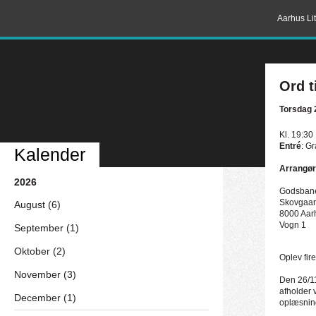
Aarhus Lit
Ord t
Torsdag 
Kl. 19:30
Entré
: Gr
Kalender
Arrangør
2026
Godsban
Skovgaar
August (6)
8000 Aar
Vogn 1
September (1)
Oktober (2)
Oplev fire
November (3)
Den 26/11
afholder 
December (1)
oplæsnin