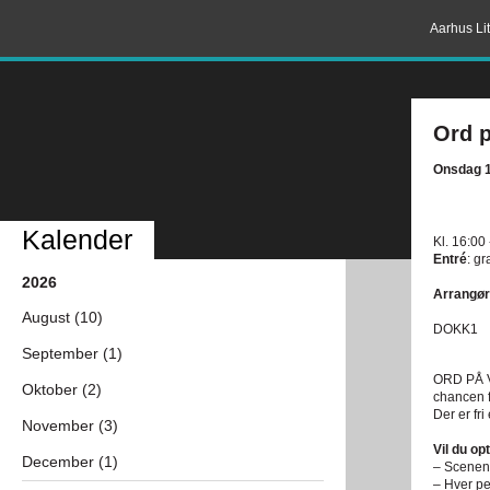
Aarhus Lit
Ord p
Onsdag 1
Kalender
Kl. 16:00
Entré
: gr
2026
Arrangør
August (10)
DOKK1
September (1)
ORD PÅ VE
Oktober (2)
chancen f
Der er fri
November (3)
Vil du o
December (1)
– Scenen 
– Hver pe