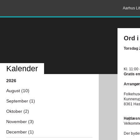
Aarhus Lit
Ord i
Torsdag 2
Kalender
Kl. 11:00 
Gratis en
2026
Arrangør
August (10)
Folkehus
Kunnerup
September (1)
8361 Has
Oktober (2)
Højtlæsn
November (3)
Velkommen
December (1)
Der bydes