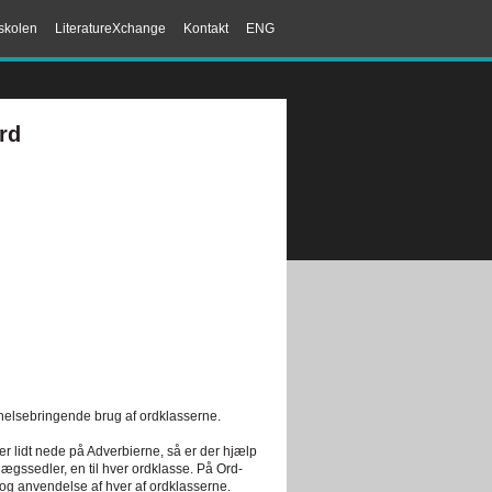
skolen
LiteratureXchange
Kontakt
ENG
rd
helsebringende brug af ordklasserne.
r er lidt nede på Adverbierne, så er der hjælp
lægssedler, en til hver ordklasse. På Ord-
g anvendelse af hver af ordklasserne.