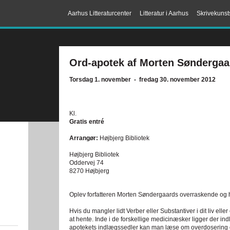
Aarhus Litteraturcenter
Litteratur i Aarhus
Skrivekunst
Ord-apotek af Morten Søndergaa
Torsdag 1. november - fredag 30. november 2012
Kl.
Gratis entré
Arrangør:
Højbjerg Bibliotek
Højbjerg Bibliotek
Oddervej 74
8270 Højbjerg
Oplev forfatteren Morten Søndergaards overraskende og 
Hvis du mangler lidt Verber eller Substantiver i dit liv elle
at hente. Inde i de forskellige medicinæsker ligger der ind
apotekets indlægssedler kan man læse om overdosering o