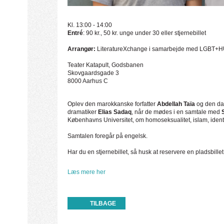
Kl. 13:00 - 14:00
Entré
: 90 kr., 50 kr. unge under 30 eller stjernebillet
Arrangør:
LiteratureXchange i samarbejde med LGBT+
Teater Katapult, Godsbanen
Skovgaardsgade 3
8000 Aarhus C
Oplev den marokkanske forfatter
Abdellah Taïa
og den da
dramatiker
Elias Sadaq
, når de mødes i en samtale med
S
Københavns Universitet, om homoseksualitet, islam, identi
Samtalen foregår på engelsk.
Har du en stjernebillet, så husk at reservere en pladsbillet 
Læs mere her
TILBAGE