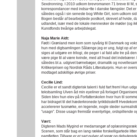
Sexdronning. I 2010 udkom brevromanen 71 breve til M, 
korrespondancer med indsa+tte i danske fængsler. Det er
således også i sin seneste bog White Girl, som udkom sidst
Bogen består af bearbejdede postkort, skrevet af hvide, da
udlandet, især med de lokale mennesker de møder (og ikk
Kunstfonds treårige arbejdslegat.
Naja Marie Aidt:
Født i Grønland men kom som syvårig til Danmark og vok
hun med digtsamlingen Sålænge jeg er ung, fulgt op af e
siges at udgøre en trilogi, de peger i al fald alle tre på den
være pige til at være kvinde, med alt hvad det indebærer.
således bl.a. udgivet børnebøger, dramatik og novellesam
Kritikerprisen og Nordisk Råds Litteraturpris. Hun er oversa
modtaget adskillige øvrige priser.
Cecilie Lind:
Cecilie er et sandt digterisk talent i fuld fart frem! Hun udg
tekstsamling Ulven åd min eyeliner på forlaget Organiser
Siden blev hun elev på Forfatterskolen hvor hun til sommer
har bidraget til det hæderkronede lyriktidsskrift Hvedek
accelererer tusmørke, en legende, nogle steder surrealist
”usagn”. Disse usagn fremstår eventyrlige, ordspillende
Vært:
Digteren Mads Mygind er medarrangør af oplæsningsrække
Scenen, som står bag en lang række forskelligartede litt
pamfletten
Tilbage er et sart pulver af oprør
og debuterede