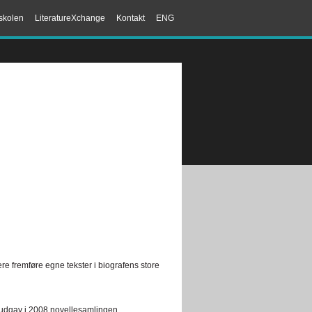
skolen
LiteratureXchange
Kontakt
ENG
ere fremføre egne tekster i biografens store
g udgav i 2008 novellesamlingen