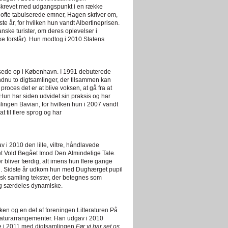
skrevet med udgangspunkt i en række
 ofte tabuiserede emner, Hagen skriver om,
e år, for hvilken hun vandt Albertineprisen.
nske turister, om deres oplevelser i
e forstår). Hun modtog i 2010 Statens
sede op i København. I 1991 debuterede
ndnu to digtsamlinger, der tilsammen kan
 proces det er at blive voksen, at gå fra at
 Hun har siden udvidet sin praksis og har
lingen Bavian, for hvilken hun i 2007 vandt
t til flere sprog og har
av i 2010 den lille, viltre, håndlavede
et Vold Begået Imod Den Almindelige Tale.
 bliver færdig, alt imens hun flere gange
orn. Sidste år udkom hun med Dughærget pupil
isk samling tekster, der betegnes som
 og særdeles dynamiske.
n og en del af foreningen Litteraturen På
eraturarrangementer. Han udgav i 2010
 i 2011 med digtsamlingen
Før vi har set os