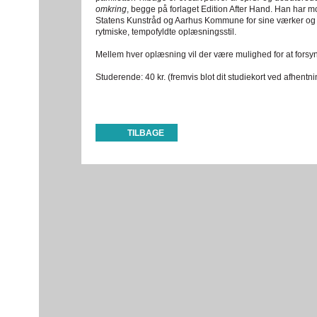
omkring
, begge på forlaget Edition After Hand. Han har m
Statens Kunstråd og Aarhus Kommune for sine værker og 
rytmiske, tempofyldte oplæsningsstil.
Mellem hver oplæsning vil der være mulighed for at forsyn
Studerende: 40 kr. (fremvis blot dit studiekort ved afhentnin
TILBAGE