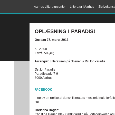
Aarhus Litteraturcenter
Litteratur i Aarhus
Skrivekunst
OPLÆSNING I PARADIS!
Onsdag 27. marts 2013
Kl. 20:00
Entré
: 50 (40)
Arrangør:
Litteraturen på Scenen // Øst for Paradis
Øst for Paradis
Paradisgade 7-9
8000 Aarhus
FACEBOOK
– oplev en række af dansk litteraturs mest originale forfatt
sal.
Christina Hagen:
Christina Hagen blev i 2006 færdig på Forfatterskolen o