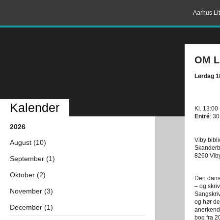
Aarhus Lit
OM L
Lørdag 1
Kalender
Kl. 13:00
Entré
: 30
2026
Viby bibl
August (10)
Skanderb
8260 Vib
September (1)
Oktober (2)
Den dansk
– og skri
November (3)
Sangskriv
og hør de
December (1)
anerkendt
bog fra 2