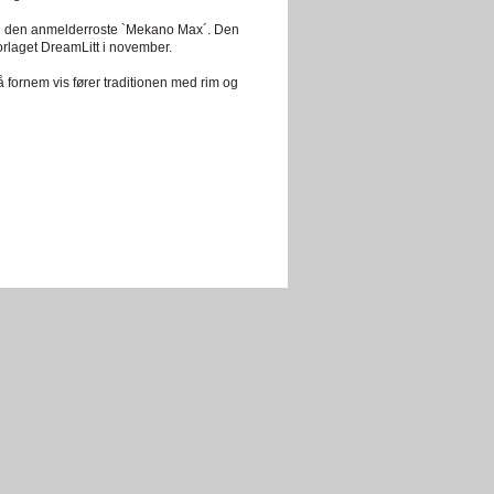
ed den anmelderroste `Mekano Max´. Den
rlaget DreamLitt i november.
å fornem vis fører traditionen med rim og