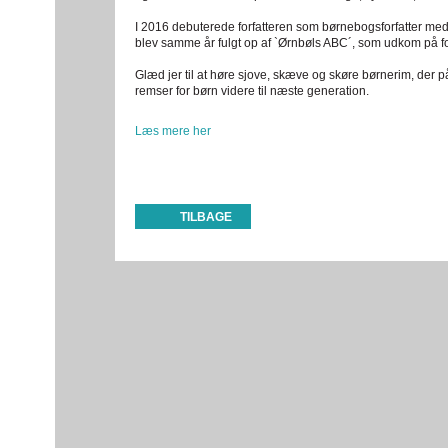
I 2016 debuterede forfatteren som børnebogsforfatter m
blev samme år fulgt op af `Ørnbøls ABC´, som udkom på fo
Glæd jer til at høre sjove, skæve og skøre børnerim, der p
remser for børn videre til næste generation.
Læs mere her
TILBAGE