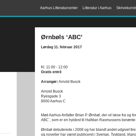
Aarhus Litteraturcenter
Litteratur i Aarhus
Skrivekunst
Ørnbøls ‘ABC’
Lørdag 11. februar 2017
Kl. 11:00 - 12:00
Gratis entré
Arrangør:
Arnold Busck
Arnold Busck
Ryesgade 3
8000 Aarhus C
Mød Aarhus-forfatter Brian P. Ørnbøl, der vil læse fra og 
ABC´, som er en hyldest til Halfdan Rasmussens berømte kl
Ørnbøl debuterede i 2008 og har blandt andet udgivet fire 
og noveller har været publiceret i Sverige, Tyskland, Irla