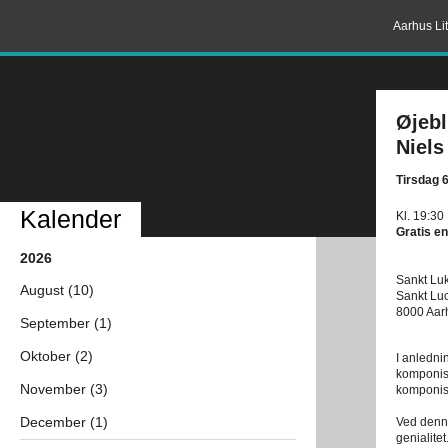
Aarhus Lit
Øjebl
Niels
Tirsdag 
Kalender
Kl. 19:30
Gratis en
2026
Sankt Luk
August (10)
Sankt Luc
8000 Aar
September (1)
Oktober (2)
I anledni
komponist
November (3)
komponis
December (1)
Ved denne
genialite