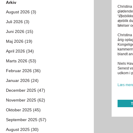
Arkiv
Christina
glødende
August 2026 (3)
“
Øjeblikke
øjeblik du
Juli 2026 (3)
følelser 
Juni 2026 (15)
Christina
årig opta
Maj 2026 (19)
Kongelige
kammermus
April 2026 (34)
blandt a
Marts 2026 (53)
Niels Hav
Senest va
Februar 2026 (36)
udkom i p
Januar 2026 (24)
Læs mere
December 2025 (47)
November 2025 (62)
Oktober 2025 (45)
September 2025 (57)
August 2025 (30)