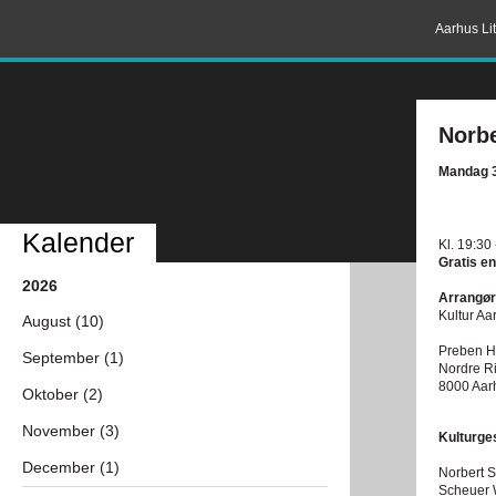
Aarhus Lit
Norbe
Mandag 3
Kalender
Kl. 19:30
Gratis en
2026
Arrangør
Kultur Aa
August (10)
Preben Ho
September (1)
Nordre R
8000 Aar
Oktober (2)
November (3)
Kulturge
December (1)
Norbert S
Scheuer W