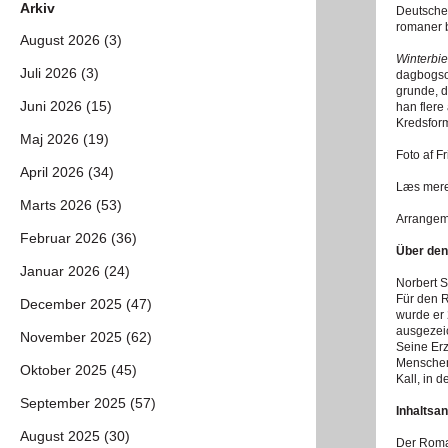
Arkiv
Deutscher
romaner b
August 2026 (3)
Winterbi
Juli 2026 (3)
dagbogsop
grunde, d
Juni 2026 (15)
han flere
Kredsfor
Maj 2026 (19)
Foto af F
April 2026 (34)
Læs mere
Marts 2026 (53)
Arrangeme
Februar 2026 (36)
Über den
Januar 2026 (24)
Norbert S
Für den
December 2025 (47)
wurde er
ausgezei
November 2025 (62)
Seine Er
Menschen
Oktober 2025 (45)
Kall, in de
September 2025 (57)
Inhaltsa
August 2025 (30)
Der Rom