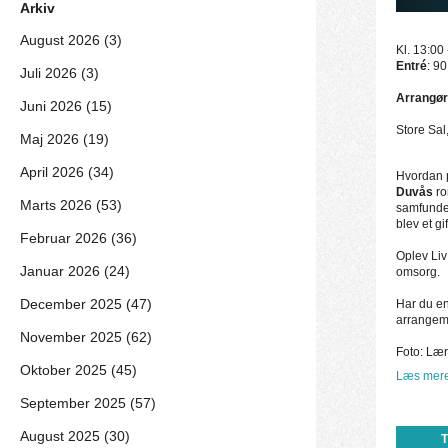
Arkiv
August 2026 (3)
Kl. 13:00
Entré
: 90
Juli 2026 (3)
Arrangør
Juni 2026 (15)
Store Sal
Maj 2026 (19)
April 2026 (34)
Hvordan p
Duvås
r
Marts 2026 (53)
samfundet
blev et g
Februar 2026 (36)
Oplev Liv
Januar 2026 (24)
omsorg.
December 2025 (47)
Har du en 
arrangem
November 2025 (62)
Foto: Lær
Oktober 2025 (45)
Læs mere
September 2025 (57)
August 2025 (30)