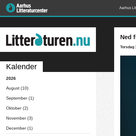
Aarhus Lit
Ned f
Torsdag 1
Kalender
2026
August (10)
September (1)
Oktober (2)
November (3)
December (1)