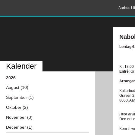
Aarhus Lit
Nabol
Lørdag 6
Kalender
Kl. 13:00
Entré
: G
2026
Arrangør
August (10)
Kulturbod
Graven 2
September (1)
8000, Aa
Oktober (2)
Hvor er li
November (3)
Den er i 
December (1)
Kom til w