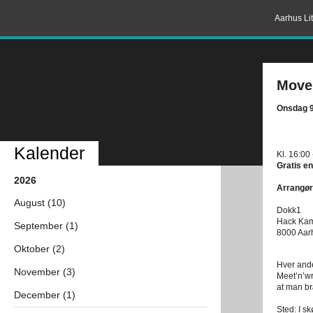
Aarhus Lit
Movel
Onsdag 9
Kalender
Kl. 16:00
Gratis en
2026
Arrangør
August (10)
Dokk1
Hack Ka
September (1)
8000 Aar
Oktober (2)
Hver and
November (3)
Meet’n’wr
at man br
December (1)
Sted: I sk