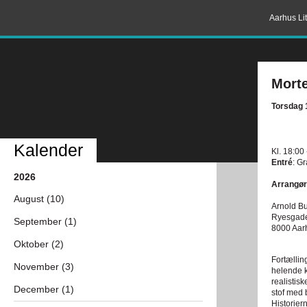
Aarhus Lit
Morte
Torsdag 1
Kalender
Kl. 18:00
Entré
: Gr
2026
Arrangør
August (10)
Arnold B
Ryesgad
September (1)
8000 Aar
Oktober (2)
Fortællin
November (3)
helende k
realistis
December (1)
stof med 
Historier