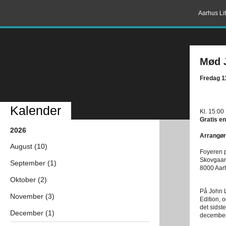
Aarhus Lit
Mød 
Fredag 1
Kalender
Kl. 15:00
Gratis en
2026
Arrangør
August (10)
Foyeren 
Skovgaar
September (1)
8000 Aar
Oktober (2)
På John L
November (3)
Edition, 
det sidst
December (1)
december