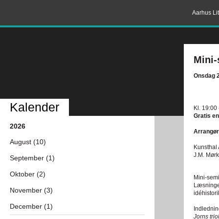
Aarhus Lit
Mini
Onsdag 2
Kalender
Kl. 19:00
Gratis en
2026
Arrangør
August (10)
Kunsthal
J.M. Mør
September (1)
Oktober (2)
Mini-sem
Læsninger
November (3)
idéhistor
December (1)
Indlednin
Jorns trio