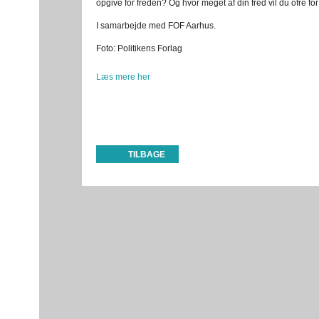
opgive for freden? Og hvor meget af din fred vil du ofre fo
I samarbejde med FOF Aarhus.
Foto: Politikens Forlag
Læs mere her
TILBAGE