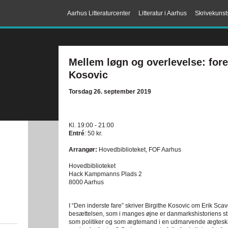
Aarhus Litteraturcenter
Litteratur i Aarhus
Skrivekunst
Mellem løgn og overlevelse: for
Kosovic
Torsdag 26. september 2019
Kl. 19:00 - 21:00
Entré
: 50 kr.
Arrangør:
Hovedbiblioteket, FOF Aarhus
Hovedbiblioteket
Hack Kampmanns Plads 2
8000 Aarhus
I “Den inderste fare” skriver Birgithe Kosovic om Erik Sca
besættelsen, som i manges øjne er danmarkshistoriens st
som politiker og som ægtemand i en udmarvende ægteskab