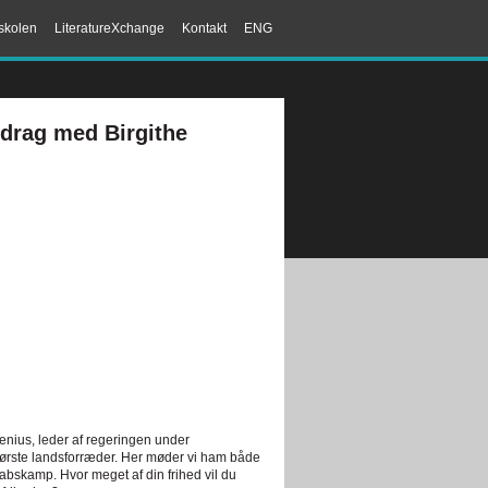
skolen
LiteratureXchange
Kontakt
ENG
edrag med Birgithe
venius, leder af regeringen under
ørste landsforræder. Her møder vi ham både
skamp. Hvor meget af din frihed vil du