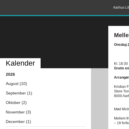
Aarhus Lit
Melle
Onsdag 2
Kalender
Kl. 18:30
Gratis en
2026
Arrangør
August (10)
Kristian F
Store Tor
September (1)
8000 Aar
Oktober (2)
Mød Micha
November (3)
Mellem fr
December (1)
– 18 forf