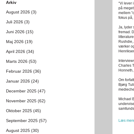
Arkiv
“Vi lever
på meget 
August 2026 (3)
mellem ”o
fokus på,
Juli 2026 (3)
Ja, lyder
Juni 2026 (15)
fremad. D
litteratu
Maj 2026 (19)
Rushdie, 
værker og
April 2026 (34)
Henriksen
Intervie
Marts 2026 (53)
Charles T
Honneth, 
Februar 2026 (36)
Om forfat
Januar 2026 (24)
Bjørg Tul
mediechef
December 2025 (47)
Michael B
November 2025 (62)
undervise
samfundsf
Oktober 2025 (45)
September 2025 (57)
Læs mere
August 2025 (30)