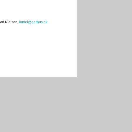
ard Nielsen:
loniel@aarhus.dk