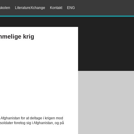
skolen
LiteratureXchange
Kontakt
ENG
melige krig
 Afghanistan for at deltage i krigen mod
oldater foretog sig i Afghanistan, og på