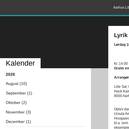
Aarhus Lit
Lyrik
Lørdag 18
Kalender
Kl. 14:00
Gratis en
2026
Arrangør
August (10)
Lille Sal
Hack Kam
September (1)
8000 Aar
Oktober (2)
Oplev dan
November (3)
Ursula An
Hougaard 
December (1)
bl.a. som
eksempler