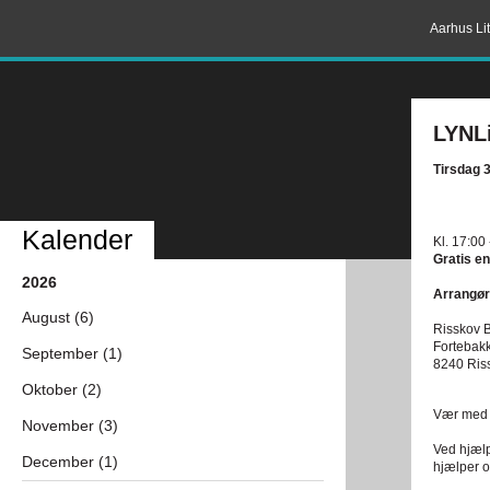
Aarhus Lit
LYNLi
Tirsdag 
Kalender
Kl. 17:00
Gratis en
2026
Arrangør
August (6)
Risskov B
Fortebak
September (1)
8240 Ris
Oktober (2)
Vær med n
November (3)
Ved hjælp
December (1)
hjælper og