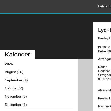
Aarhus Lit
Lyd+L
Fredag 27
Kl. 20:00
Entré
: 80
Kalender
Arrangør
2026
Radar
Godsban
August (10)
Skovgaar
8000 Aar
September (1)
Oktober (2)
Alessand
November (3)
Preslav L
December (1)
Rasmus G