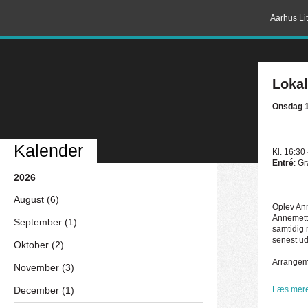
Aarhus Lit
Lokal
Onsdag 1
Kalender
Kl. 16:30
Entré
: Gr
2026
August (6)
Oplev Ann
Annemett
September (1)
samtidig 
senest ud
Oktober (2)
Arrangemen
November (3)
December (1)
Læs mere