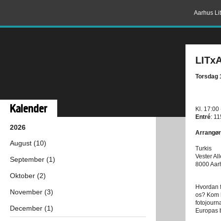
Aarhus Lit
LITxA
Torsdag 1
Kalender
Kl. 17:00
Entré
: 11
2026
Arrangør
August (10)
Turkis
Vester Al
September (1)
8000 Aar
Oktober (2)
Hvordan fo
November (3)
os? Kom h
fotojourn
December (1)
Europas b