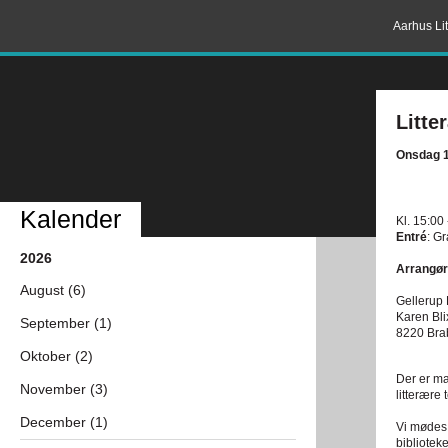
Aarhus Lit
Litte
Onsdag 1
Kalender
Kl. 15:00
Entré
: G
2026
Arrangør
August (6)
Gellerup 
Karen Bl
September (1)
8220 Bra
Oktober (2)
Der er ma
November (3)
litterære
December (1)
Vi mødes 
bibliotek