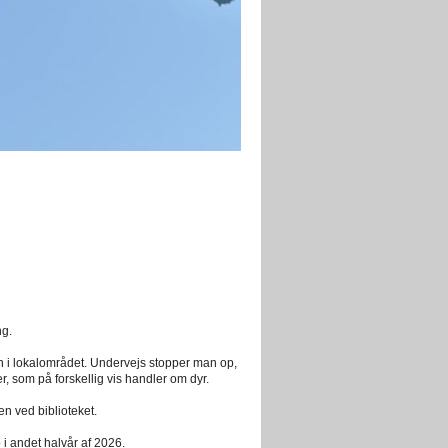
ng.
 i lokalområdet. Undervejs stopper man op,
er, som på forskellig vis handler om dyr.
en ved biblioteket.
up i andet halvår af 2026.