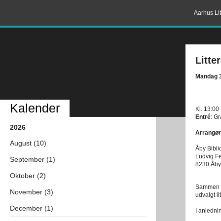
Aarhus Lit
Litte
Mandag 3
Kalender
Kl. 13:00
Entré
: G
2026
Arrangør
August (10)
Åby Bibli
Ludvig Fe
September (1)
8230 Åby
Oktober (2)
Sammen gå
November (3)
udvalgt lit
December (1)
I anledni