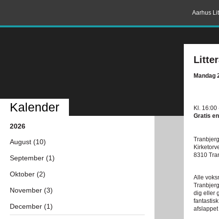
Aarhus Lit
Litte
Mandag 2
Kalender
Kl. 16:00
Gratis en
2026
Tranbjerg
August (10)
Kirketorve
8310 Tra
September (1)
Oktober (2)
Alle voks
Tranbjerg
November (3)
dig eller 
fantastis
December (1)
afslappet