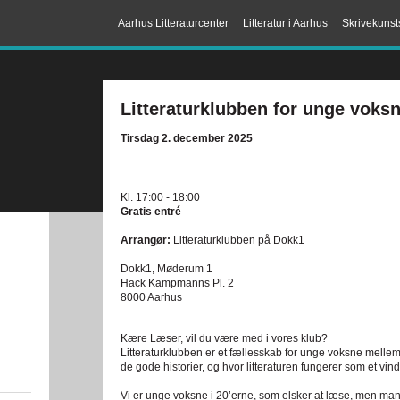
Aarhus Litteraturcenter
Litteratur i Aarhus
Skrivekunst
Litteraturklubben for unge voks
Tirsdag 2. december 2025
Kl. 17:00 - 18:00
Gratis entré
Arrangør:
Litteraturklubben på Dokk1
Dokk1, Møderum 1
Hack Kampmanns Pl. 2
8000 Aarhus
Kære Læser, vil du være med i vores klub?
Litteraturklubben er et fællesskab for unge voksne mellem 
de gode historier, og hvor litteraturen fungerer som et vin
Vi er unge voksne i 20’erne, som elsker at læse, men 