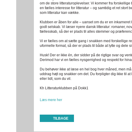
om de store litteraturoplevelser. Vi kommer fra forskellig
en fælles interesse for litteratur – og samtidig et ret stort 
som litteratur kan vække.
Klubben er åben for alle – uanset om du er en inkarneret 
godt selskab. Vi læser nyere dansk litteratur: romaner, nov
fællesskab, så der er plads til alles stemmer og præferenc
Vi er fælles om at sætte gang i snakken med forskellige re
uformelle format, så der er plads til både at lytte og dele s
Husk! Der er ikke én, der sidder på de rigtige svar og ven
Derimod har vi en fælles nysgerrighed og respekt for hin
Du behøver ikke at læse en hel bog hver måned, men må 
uddrag højt og snakker om det. Du forpligter dig ikke ti
eller lidt, som du vil.
Kh Litteraturklubben på Dokk1
Læs mere her
TILBAGE