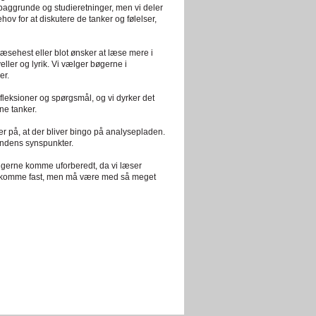
e baggrunde og studieretninger, men vi deler
behov for at diskutere de tanker og følelser,
læsehest eller blot ønsker at læse mere i
eller og lyrik. Vi vælger bøgerne i
er.
fleksioner og spørgsmål, og vi dyrker det
ine tanker.
ter på, at der bliver bingo på analysepladen.
andens synspunkter.
gerne komme uforberedt, da vi læser
l at komme fast, men må være med så meget