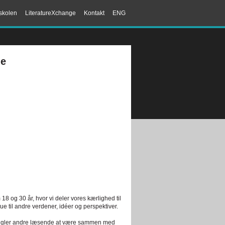
skolen
LiteratureXchange
Kontakt
ENG
ne
18 og 30 år, hvor vi deler vores kærlighed til
due til andre verdener, idéer og perspektiver.
mangler andre læsende at være sammen med