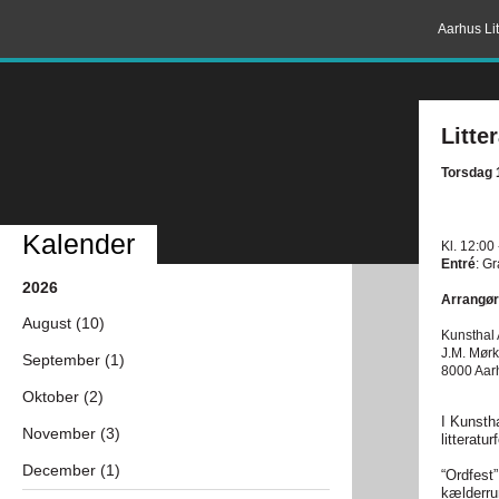
Aarhus Lit
Litte
Torsdag 
Kalender
Kl. 12:00
Entré
: Gr
2026
Arrangør
August (10)
Kunsthal
J.M. Mør
September (1)
8000 Aar
Oktober (2)
I Kunsth
November (3)
litteratur
December (1)
“Ordfest”
kælderru