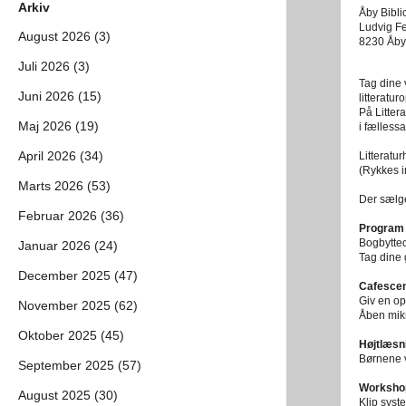
Arkiv
Åby Bibli
Ludvig Fe
August 2026 (3)
8230 Åby
Juli 2026 (3)
Tag dine 
Juni 2026 (15)
litteratu
På Litter
Maj 2026 (19)
i fælless
April 2026 (34)
Litteratu
(Rykkes in
Marts 2026 (53)
Der sælge
Februar 2026 (36)
Program
Bogbyttec
Januar 2026 (24)
Tag dine
December 2025 (47)
Cafesce
Giv en o
November 2025 (62)
Åben mikr
Oktober 2025 (45)
Højtlæsn
Børnene v
September 2025 (57)
Worksho
August 2025 (30)
Klip syst