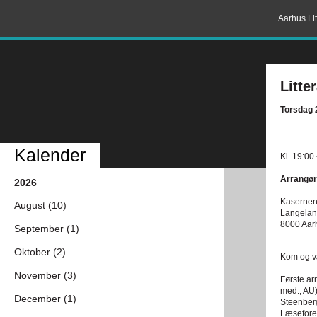
Aarhus Lit
Litte
Torsdag 
Kalender
Kl. 19:00
Arrangør
2026
Kasernen 
August (10)
Langelan
8000 Aar
September (1)
Oktober (2)
Kom og væ
November (3)
Første ar
med., AU)
December (1)
Steenberg
Læseforen