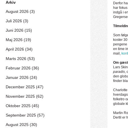
Arkiv
Derfor ha
har fokus
August 2026 (3)
indgå i e
Gregersen,
Juli 2026 (3)
Tilmeldi
Juni 2026 (15)
Som følge
Maj 2026 (19)
koster 30
pengene b
April 2026 (34)
en time i
mail,
kon
Marts 2026 (53)
Om gæst
Lars Skin
Februar 2026 (36)
paradis
,
den globa
Januar 2026 (24)
finder bl
December 2025 (47)
Charlott
hverdagsh
November 2025 (62)
folketro 
globale kl
Oktober 2025 (45)
Martin Roh
September 2025 (57)
Dertil er 
August 2025 (30)