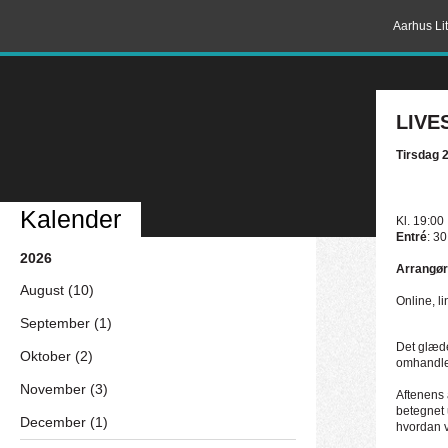
Aarhus Lit
LIVES
Tirsdag 
Kalender
Kl. 19:00
Entré
: 30
2026
Arrangør
August (10)
Online, li
September (1)
Det glæde
Oktober (2)
omhandlen
November (3)
Aftenens 
betegnet 
December (1)
hvordan v