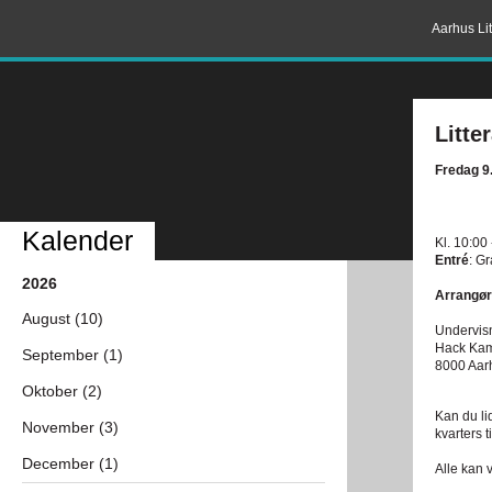
Aarhus Lit
Litt
Fredag 9.
Kalender
Kl. 10:00
Entré
: Gr
2026
Arrangør
August (10)
Undervis
Hack Ka
September (1)
8000 Aar
Oktober (2)
Kan du li
November (3)
kvarters t
December (1)
Alle kan 