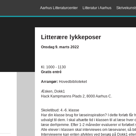
Aarhus Litteraturcenter
Litteratur i Aarhus
Skrivekunst
Litterære lykkeposer
Onsdag 9. marts 2022
Kl. 1000 - 1130
Gratis entré
Arrangør:
Hovedbiblioteket
Æsken, Dokk1
Hack Kampmanns Plads 2, 8000 Aarhus C.
Skoletibud: 4.-6. klasse
Har din klasse brug for læseinspiration? I dette forløb får
udvalgt til dem. I skal afsætte tid i klassen til at læse hv
læse derhjemme. Efter 1-2 måneder evaluerer vi forløbe
Alle elever i klassen skal interviewes om læsevaner, så bib
Interviewene kan enten afvikles ved besøg på Dokk1 eller d