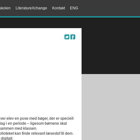
skolen
LiteratureXchange
Kontakt
ENG
 hver elev en pose med bøger, der er specielt
er dag i en periode – ligesom børnene skal
t sammen med klassen.
lioteket kan finde relevant læsestof til dem.
igitalt.